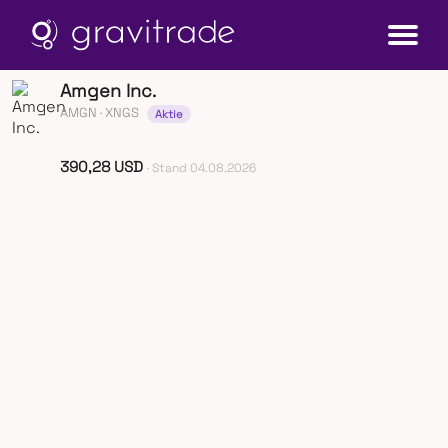
Amgen Inc.
AMGN
· XNGS
Aktie
390,28 USD
· Stand 04.08.2026