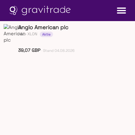
Anglo American plc
AAL
· XLON
Aktie
39,07 GBP
· Stand 04.08.2026