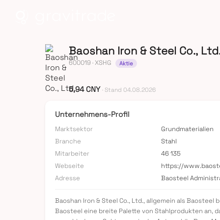
Baoshan Iron & Steel Co., Ltd
600019
· XSHG
Aktie
5,94 CNY
· Stand 04.08.2026
Unternehmens-Profil
Marktsektor
Grundmaterialien
Branche
Stahl
Mitarbeiter
46 135
Webseite
https://www.baost
Adresse
Baosteel Administr
Baoshan Iron & Steel Co., Ltd., allgemein als Baosteel
Baosteel eine breite Palette von Stahlprodukten an, 