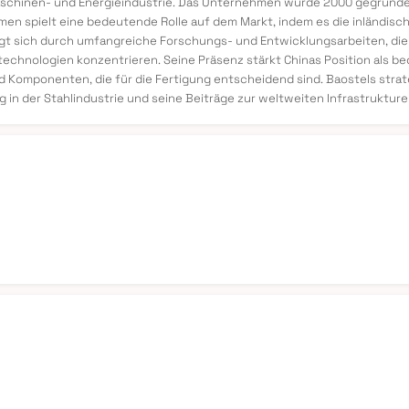
aschinen- und Energieindustrie. Das Unternehmen wurde 2000 gegründet
men spielt eine bedeutende Rolle auf dem Markt, indem es die inländis
eigt sich durch umfangreiche Forschungs- und Entwicklungsarbeiten, die
echnologien konzentrieren. Seine Präsenz stärkt Chinas Position als 
und Komponenten, die für die Fertigung entscheidend sind. Baostels str
 in der Stahlindustrie und seine Beiträge zur weltweiten Infrastruktur