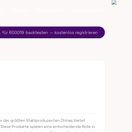
ns
Preise
Anmelden
Registrieren
n für 600019 backtesten — kostenlos registrieren
einer der größten Stahlproduzenten Chinas bietet
 Diese Produkte spielen eine entscheidende Rolle in