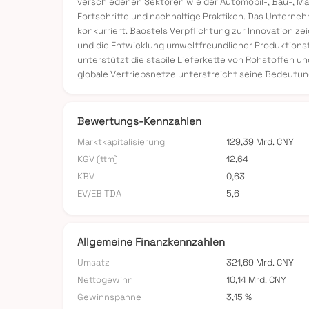
verschiedenen Sektoren wie der Automobil-, Bau-, M
Fortschritte und nachhaltige Praktiken. Das Unterneh
konkurriert. Baostels Verpflichtung zur Innovation z
und die Entwicklung umweltfreundlicher Produktionst
unterstützt die stabile Lieferkette von Rohstoffen 
globale Vertriebsnetze unterstreicht seine Bedeutung
Bewertungs-Kennzahlen
Marktkapitalisierung
129,39 Mrd. CNY
KGV (ttm)
12,64
KBV
0,63
EV/EBITDA
5,6
Allgemeine Finanzkennzahlen
Umsatz
321,69 Mrd. CNY
Nettogewinn
10,14 Mrd. CNY
Gewinnspanne
3,15 %