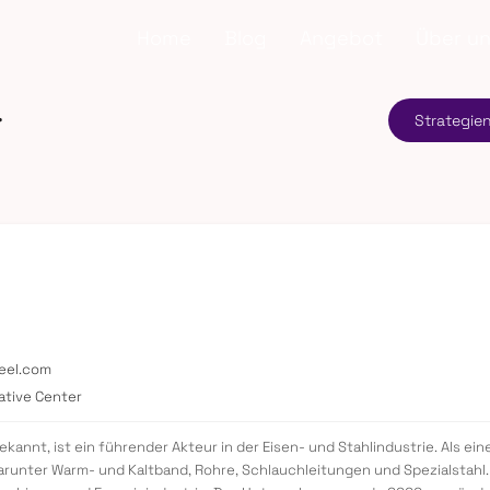
Home
Blog
Angebot
Über u
.
Strategie
eel.com
ative Center
 bekannt, ist ein führender Akteur in der Eisen- und Stahlindustrie. Als 
darunter Warm- und Kaltband, Rohre, Schlauchleitungen und Spezialstahl.