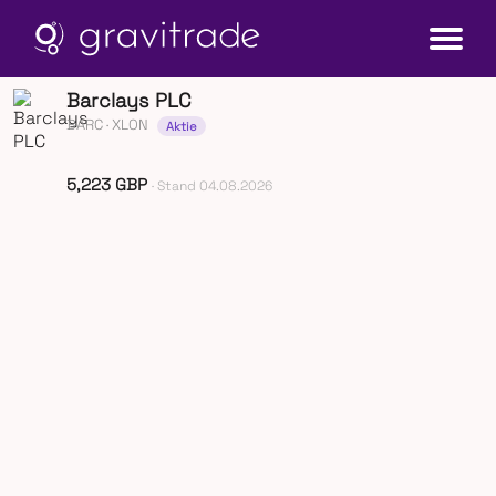
Barclays PLC
BARC
· XLON
Aktie
5,223 GBP
· Stand 04.08.2026