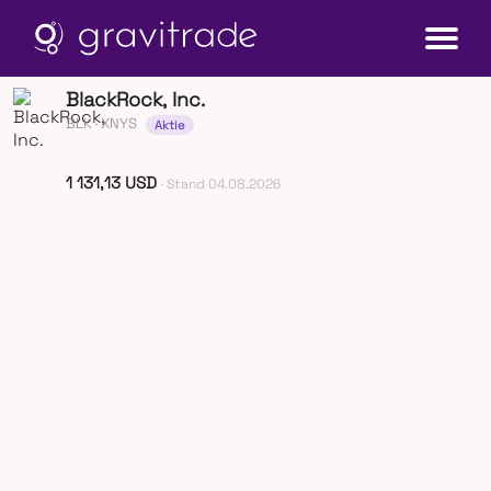
BlackRock, Inc.
BLK
· XNYS
Aktie
1 131,13 USD
· Stand 04.08.2026