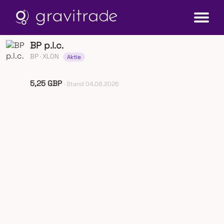
BP p.l.c.
BP
· XLON
Aktie
5,25 GBP
· Stand 04.08.2026