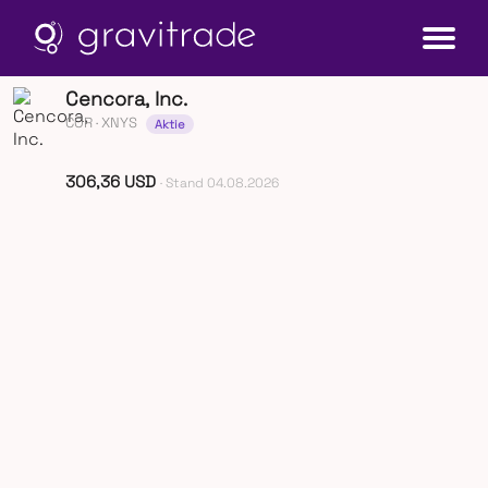
Cencora, Inc.
COR
· XNYS
Aktie
306,36 USD
· Stand 04.08.2026