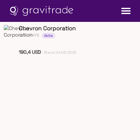
Chevron Corporation
CVX
· XNYS
Aktie
190,4 USD
· Stand 04.08.2026