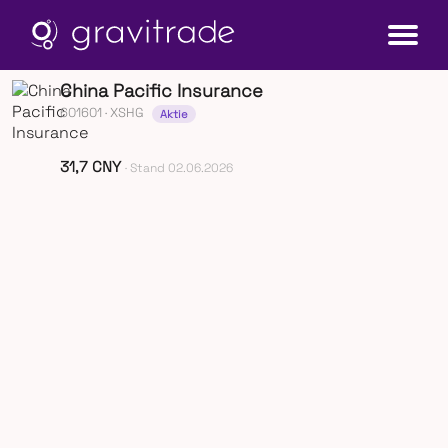
China Pacific Insurance
601601
· XSHG
Aktie
31,7 CNY
· Stand 02.06.2026