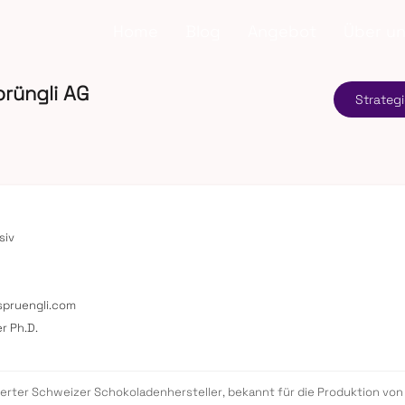
Home
Blog
Angebot
Über u
rüngli AG
Strategi
siv
spruengli.com
r Ph.D.
mierter Schweizer Schokoladenhersteller, bekannt für die Produktion 