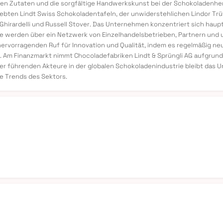
en Zutaten und die sorgfältige Handwerkskunst bei der Schokoladenhers
eliebten Lindt Swiss Schokoladentafeln, der unwiderstehlichen Lindor T
irardelli und Russell Stover. Das Unternehmen konzentriert sich haup
te werden über ein Netzwerk von Einzelhandelsbetrieben, Partnern und
n hervorragenden Ruf für Innovation und Qualität, indem es regelmäßig 
 Am Finanzmarkt nimmt Chocoladefabriken Lindt & Sprüngli AG aufgrund
der führenden Akteure in der globalen Schokoladenindustrie bleibt das 
 Trends des Sektors.