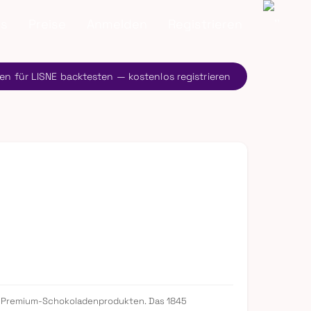
ns
Preise
Anmelden
Registrieren
en für LISNE backtesten — kostenlos registrieren
von Premium-Schokoladenprodukten. Das 1845