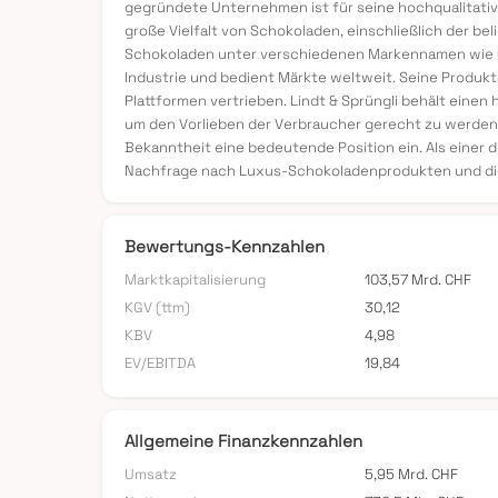
gegründete Unternehmen ist für seine hochqualitativ
große Vielfalt von Schokoladen, einschließlich der b
Schokoladen unter verschiedenen Markennamen wie Gh
Industrie und bedient Märkte weltweit. Seine Produk
Plattformen vertrieben. Lindt & Sprüngli behält eine
um den Vorlieben der Verbraucher gerecht zu werden.
Bekanntheit eine bedeutende Position ein. Als einer 
Nachfrage nach Luxus-Schokoladenprodukten und die
Bewertungs-Kennzahlen
Marktkapitalisierung
103,57 Mrd. CHF
KGV (ttm)
30,12
KBV
4,98
EV/EBITDA
19,84
Allgemeine Finanzkennzahlen
Umsatz
5,95 Mrd. CHF