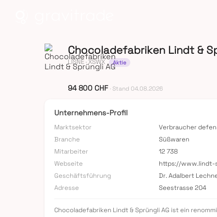
Chocoladefabriken Lindt & Sp
LISNE
· XSWX
Aktie
94 800 CHF
· Stand 04.08.2026
Unternehmens-Profil
Marktsektor
Verbraucher defen
Branche
Süßwaren
Mitarbeiter
12 738
Webseite
https://www.lindt-
Geschäftsführung
Dr. Adalbert Lechne
Adresse
Seestrasse 204
Chocoladefabriken Lindt & Sprüngli AG ist ein renom