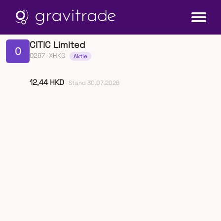
CITIC Limited
0
0267
· XHKG
Aktie
12,44 HKD
· Stand 30.07.2026