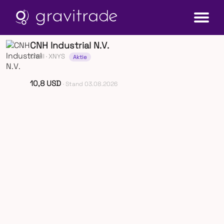
CNH Industrial N.V.
CNHI
· XNYS
Aktie
10,8 USD
· Stand 03.08.2026