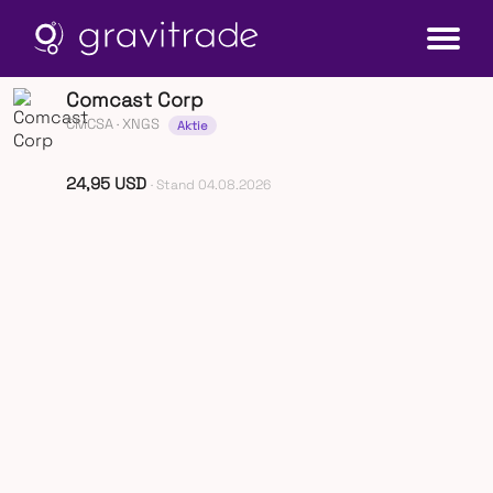
Comcast Corp
CMCSA
· XNGS
Aktie
24,95 USD
· Stand 04.08.2026