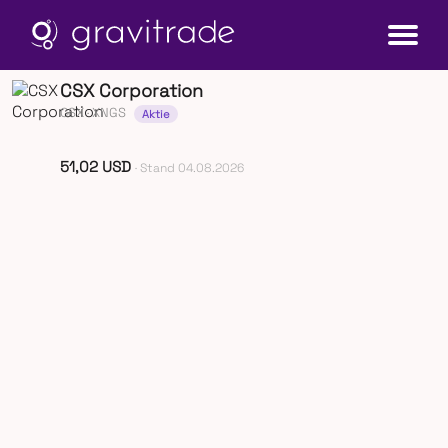
CSX Corporation
CSX
· XNGS
Aktie
51,02 USD
· Stand 04.08.2026