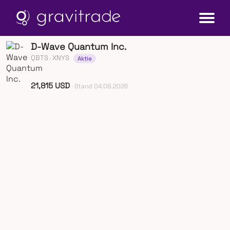
D-Wave Quantum Inc.
QBTS
· XNYS
Aktie
21,815 USD
· Stand 04.08.2026