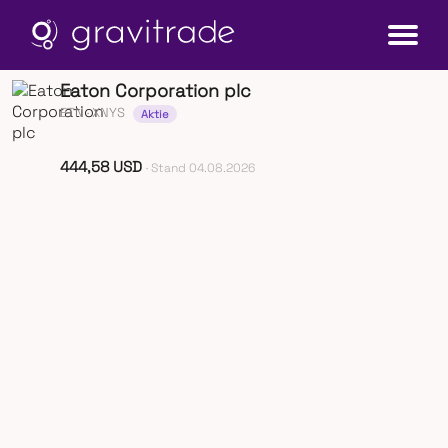
Eaton Corporation plc
ETN
· XNYS
Aktie
444,58 USD
· Stand 04.08.2026