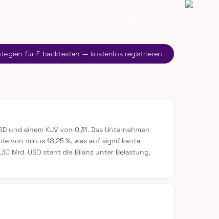
ns
Preise
Anmelden
Registrieren
ategien für F backtesten — kostenlos registrieren
 USD und einem KUV von 0,31. Das Unternehmen
te von minus 18,25 %, was auf signifikante
0 Mrd. USD steht die Bilanz unter Belastung,