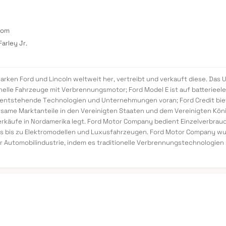
com
arley Jr.
arken Ford und Lincoln weltweit her, vertreibt und verkauft diese. Da
ionelle Fahrzeuge mit Verbrennungsmotor; Ford Model E ist auf batteriee
 entstehende Technologien und Unternehmungen voran; Ford Credit biet
ame Marktanteile in den Vereinigten Staaten und dem Vereinigten Köni
rkäufe in Nordamerika legt. Ford Motor Company bedient Einzelverbrau
s bis zu Elektromodellen und Luxusfahrzeugen. Ford Motor Company wur
 der Automobilindustrie, indem es traditionelle Verbrennungstechnologi