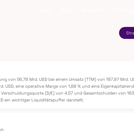
Home
Blog
Angebot
Über u
Str
erung von 56,78 Mrd. USD bei einem Umsatz (TTM) von 187,97 Mrd.
. USD, eine operative Marge von 1,88 % und eine Eigenkapitalrendi
r Verschuldungsquote (D/E) von 4,57 und Gesamtschulden von 163,3
ein wichtiger Liquiditätspuffer darstellt.
ch