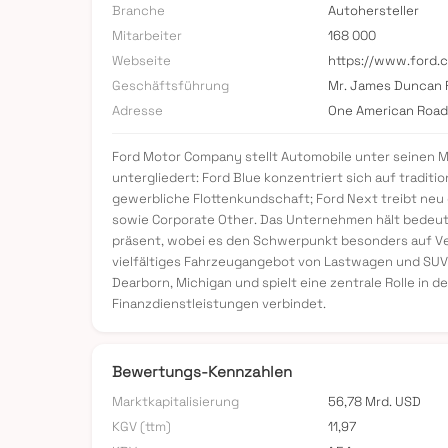
Branche
Autohersteller
Mitarbeiter
168 000
Webseite
https://www.ford.
Geschäftsführung
Mr. James Duncan F
Adresse
One American Road
Ford Motor Company stellt Automobile unter seinen M
untergliedert: Ford Blue konzentriert sich auf tradit
gewerbliche Flottenkundschaft; Ford Next treibt neu
sowie Corporate Other. Das Unternehmen hält bedeuts
präsent, wobei es den Schwerpunkt besonders auf Ve
vielfältiges Fahrzeugangebot von Lastwagen und SUV
Dearborn, Michigan und spielt eine zentrale Rolle in
Finanzdienstleistungen verbindet.
Bewertungs-Kennzahlen
Marktkapitalisierung
56,78 Mrd. USD
KGV (ttm)
11,97