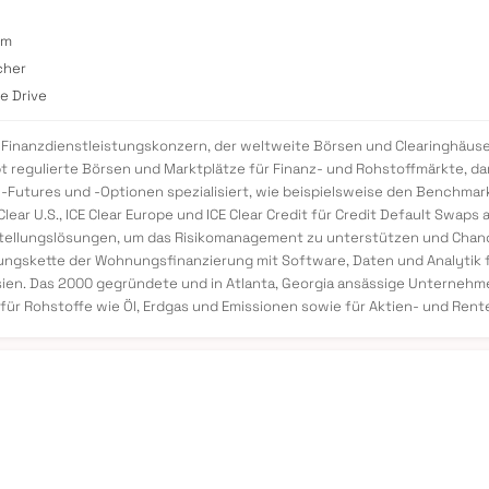
om
cher
e Drive
ler Finanzdienstleistungskonzern, der weltweite Börsen und Clearinghä
bt regulierte Börsen und Marktplätze für Finanz- und Rohstoffmärkte, 
e-Futures und -Optionen spezialisiert, wie beispielsweise den Benchma
ear U.S., ICE Clear Europe und ICE Clear Credit für Credit Default Swaps 
stellungslösungen, um das Risikomanagement zu unterstützen und Chance
gskette der Wohnungsfinanzierung mit Software, Daten und Analytik fü
en. Das 2000 gegründete und in Atlanta, Georgia ansässige Unternehmen 
für Rohstoffe wie Öl, Erdgas und Emissionen sowie für Aktien- und Ren