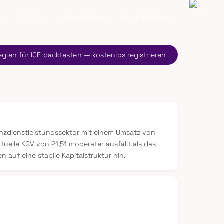
ns
Preise
Anmelden
Registrieren
egien für ICE backtesten — kostenlos registrieren
nanzdienstleistungssektor mit einem Umsatz von
uelle KGV von 21,51 moderater ausfällt als das
auf eine stabile Kapitalstruktur hin.