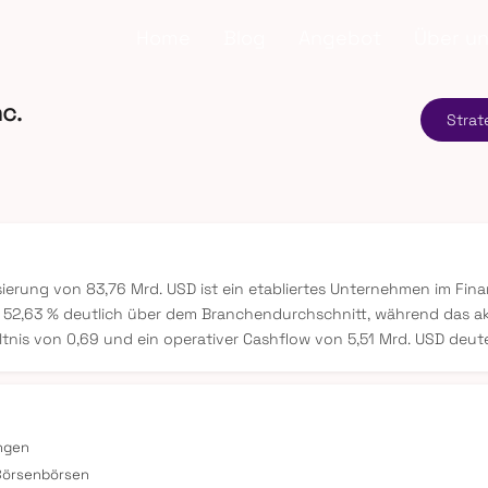
Home
Blog
Angebot
Über u
c.
Strat
isierung von 83,76 Mrd. USD ist ein etabliertes Unternehmen im Fi
it 52,63 % deutlich über dem Branchendurchschnitt, während das akt
is von 0,69 und ein operativer Cashflow von 5,51 Mrd. USD deuten 
ungen
Börsenbörsen