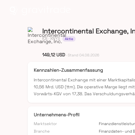
Intercontinental Exchange, In
ICE
· XNYS
Aktie
149,12 USD
· Stand 04.08.2026
Kennzahlen-Zusammenfassung
Intercontinental Exchange mit einer Marktkapital
10,56 Mrd. USD (ttm). Die operative Marge liegt m
Vorwärts-KGV von 17,38. Das Verschuldungsverhältn
Unternehmens-Profil
Marktsektor
Finanzdienstleist
Branche
Finanzdaten- und 