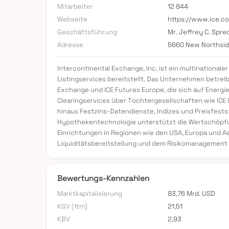
Mitarbeiter
12 844
Webseite
https://www.ice.c
Geschäftsführung
Mr. Jeffrey C. Spre
Adresse
5660 New Northsid
Intercontinental Exchange, Inc. ist ein multinationa
Listingservices bereitstellt. Das Unternehmen betrei
Exchange und ICE Futures Europe, die sich auf Energi
Clearingservices über Tochtergesellschaften wie ICE Cl
hinaus Festzins-Datendienste, Indizes und Preisfest
Hypothekentechnologie unterstützt die Wertschöpfun
Einrichtungen in Regionen wie den USA, Europa und Asi
Liquiditätsbereitstellung und dem Risikomanagement 
Bewertungs-Kennzahlen
Marktkapitalisierung
83,76 Mrd. USD
KGV (ttm)
21,51
KBV
2,93