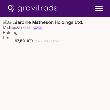
Jardine Matheson Holdings Ltd.
J36
· XSES
Aktie
67,59 USD
· Stand 30.07.2026