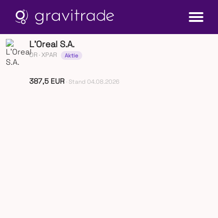
L'Oreal S.A.
OR
· XPAR
Aktie
387,5 EUR
· Stand 04.08.2026