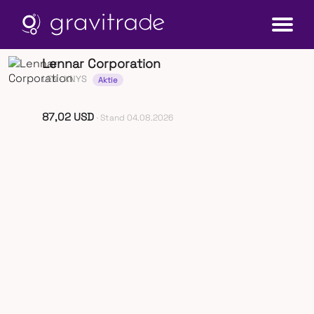
Lennar Corporation
LEN
· XNYS
Aktie
87,02 USD
· Stand 04.08.2026