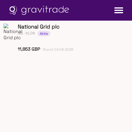
National Grid plc
NG
· XLON
Aktie
11,853 GBP
· Stand 04.08.2026