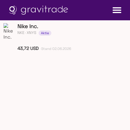
Nike Inc.
NKE
· XNYS
Aktie
43,72 USD
· Stand 02.06.2026