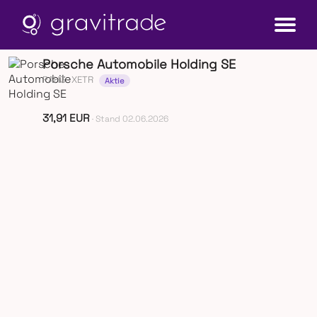
Porsche Automobile Holding SE
PAH3
· XETR
Aktie
31,91 EUR
· Stand 02.06.2026