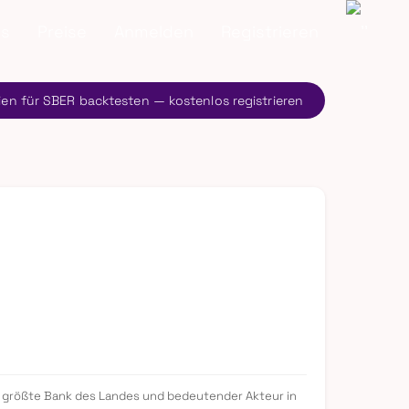
ns
Preise
Anmelden
Registrieren
ien für SBER backtesten — kostenlos registrieren
Als größte Bank des Landes und bedeutender Akteur in