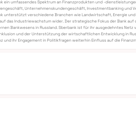
nk ein umfassendes Spektrum an Finanzprodukten und -dienstleistunge
undengeschäft, Unternehmenskundengeschäft, Investmentbanking und V
ank unterstützt verschiedene Branchen wie Landwirtschaft, Energie un
s auf das Industriewachstum wider. Der strategische Fokus der Bank auf
dernen Bankwesens in Russland. Sberbank ist für ihr ausgedehntes Netz 
inklusion und der Unterstützung der wirtschaftlichen Entwicklung in Rus
und ihr Engagement in Politikfragen weiterhin Einfluss auf die Finanzm