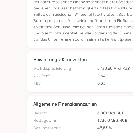
der osteuropäischen Finanzlandschaft bietet Sberba
bedienen. Ihre Geschäftstätigkeit umfasst Privatk
Spitze der russischen Wirtschaftsaktivitäten. Sberb
Beteiligung an der Volkswirtschaft und ihren Einflus
spielt eine Schlüsselrolle bei der Gestaltung des mo
und bleibt instrumentell bei der Förderung der Finanz
übt das Unternehmen durch seine starke Marktpräsenz 
Bewertungs-Kennzahlen
Marktkapitalisierung
6 136,95 Mrd. RUB
KGV (ttm)
2,64
KBV
0,33
Allgemeine Finanzkennzahlen
Umsatz
3 901 Mrd. RUB
Nettogewinn
1 736,6 Mrd. RUB
Gewinnspanne
45,63 %