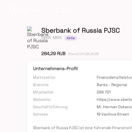
Sberbank of Russia PJSC
SBER
· MISX
Aktie
284,29 RUB
· Stand 04.08.2026
Unternehmens-Profil
Marktsektor
Finanzdienstleist
Branche
Banks - Regional
Mitarbeiter
289 721
Webseite
https://www.sberb
Geschäftsführung
Mr. Herman Oskarov
Adresse
19 Vavilova Street
Sberbank of Russia PJSC ist eine führende Finanzinsti