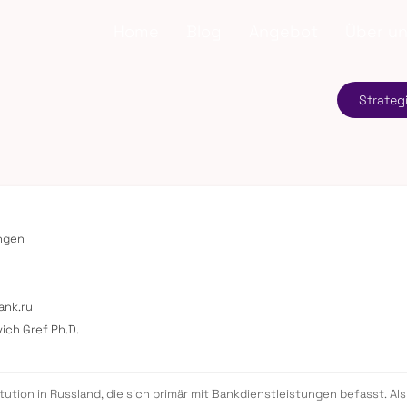
Home
Blog
Angebot
Über u
Strateg
ungen
ank.ru
ich Gref Ph.D.
tution in Russland, die sich primär mit Bankdienstleistungen befasst. 