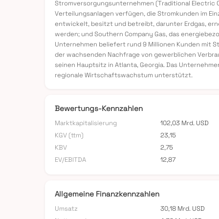
Stromversorgungsunternehmen (Traditional Electric O
Verteilungsanlagen verfügen, die Stromkunden im Ein
entwickelt, besitzt und betreibt, darunter Erdgas, er
werden; und Southern Company Gas, das energiebezog
Unternehmen beliefert rund 9 Millionen Kunden mit St
der wachsenden Nachfrage von gewerblichen Verbrau
seinen Hauptsitz in Atlanta, Georgia. Das Unternehme
regionale Wirtschaftswachstum unterstützt.
Bewertungs-Kennzahlen
Marktkapitalisierung
102,03 Mrd. USD
KGV (ttm)
23,15
KBV
2,75
EV/EBITDA
12,87
Allgemeine Finanzkennzahlen
Umsatz
30,18 Mrd. USD