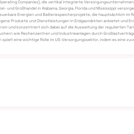
perating Companies), die vertikal integrierte Versorgungsunternehmen
zel- und Großhandel in Alabama, Georgia, Florida und Mississippi verso
neuerbare Energien und Batteriespeicherprojekte, die hauptsächlich im 
ene Produkte und Dienstleistungen in Erdgasmärkten anbietet und Erdg
rom und konzentriert sich dabei auf die Ausweitung der regulierten Tar
chern wie Rechenzentren und Industrieanlagen durch Großlastverträg
n spielt eine wichtige Rolle im US-Versorgungssektor, indem es eine z