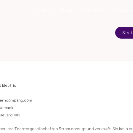
Home
Blog
Angebot
Über u
Strat
d Electric
herncompany.com
 Womack
oulevard, NW
er ihre Tochtergesellschaften Strom erzeugt und verkauft. Sie ist in dr