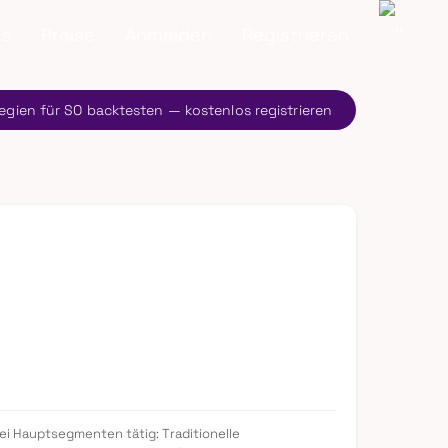
ns
Preise
Anmelden
Registrieren
egien für SO backtesten — kostenlos registrieren
ei Hauptsegmenten tätig: Traditionelle