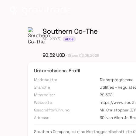
Southern Co-The
SO
· XNYS
Aktie
90,52 USD
· Stand 02.06.2026
Unternehmens-Profil
Marktsektor
Dienstprogramme
Branche
Utilities - Regulate
Mitarbeiter
29 502
Webseite
https://www.sout
Geschäftsführung
Mr. Christopher C.
Adresse
30 Ivan Allen Jr. B
Southern Company ist eine Holdinggesellschaft, die üb