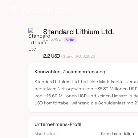
Standard Lithium Ltd.
SLI
· XASE
Aktie
2,2 USD
· Stand 04.08.2026
Kennzahlen-Zusammenfassung
Standard Lithium Ltd. hat eine Marktkapitalisieru
negativem Nettogewinn von −35,30 Millionen USD 
von −16,69 Millionen USD und keinen Umsatz in der
USD komfortabel, während die Schuldenlast mit 21
Unternehmens-Profil
Marktsektor
Grundmaterialien