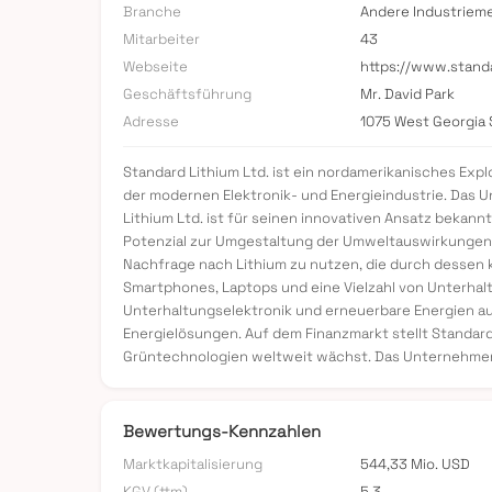
Branche
Andere Industrieme
Mitarbeiter
43
Webseite
https://www.stand
Geschäftsführung
Mr. David Park
Adresse
1075 West Georgia 
Standard Lithium Ltd. ist ein nordamerikanisches Exp
der modernen Elektronik- und Energieindustrie. Das U
Lithium Ltd. ist für seinen innovativen Ansatz bekann
Potenzial zur Umgestaltung der Umweltauswirkungen d
Nachfrage nach Lithium zu nutzen, die durch dessen k
Smartphones, Laptops und eine Vielzahl von Unterhal
Unterhaltungselektronik und erneuerbare Energien 
Energielösungen. Auf dem Finanzmarkt stellt Standar
Grüntechnologien weltweit wächst. Das Unternehmen 
Bewertungs-Kennzahlen
Marktkapitalisierung
544,33 Mio. USD
KGV (ttm)
5,3