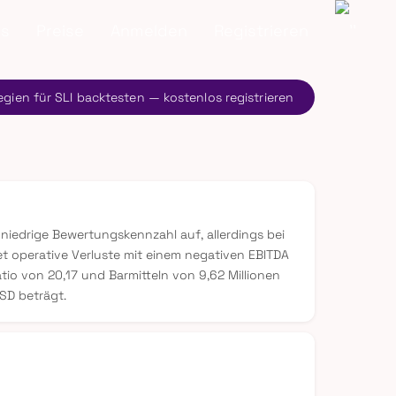
ns
Preise
Anmelden
Registrieren
egien für SLI backtesten — kostenlos registrieren
 niedrige Bewertungskennzahl auf, allerdings bei
 operative Verluste mit einem negativen EBITDA
tio von 20,17 und Barmitteln von 9,62 Millionen
SD beträgt.