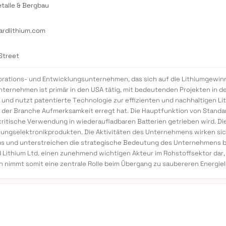
talle & Bergbau
ardlithium.com
Street
lorations- und Entwicklungsunternehmen, das sich auf die Lithiumgewin
nternehmen ist primär in den USA tätig, mit bedeutenden Projekten in d
t und nutzt patentierte Technologie zur effizienten und nachhaltigen Li
er Branche Aufmerksamkeit erregt hat. Die Hauptfunktion von Standard
ritische Verwendung in wiederaufladbaren Batterien getrieben wird. Di
tungselektronikprodukten. Die Aktivitäten des Unternehmens wirken sic
aus und unterstreichen die strategische Bedeutung des Unternehmens 
d Lithium Ltd. einen zunehmend wichtigen Akteur im Rohstoffsektor dar
nimmt somit eine zentrale Rolle beim Übergang zu saubereren Energiel