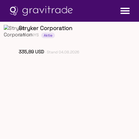
Stryker Corporation
SYK
· XNYS
Aktie
335,89 USD
· Stand 04.08.2026