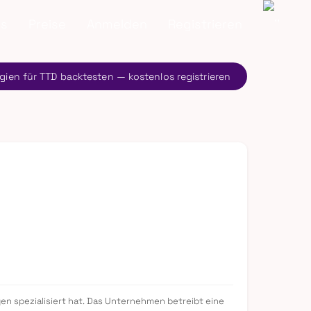
ns
Preise
Anmelden
Registrieren
gien für TTD backtesten — kostenlos registrieren
en spezialisiert hat. Das Unternehmen betreibt eine