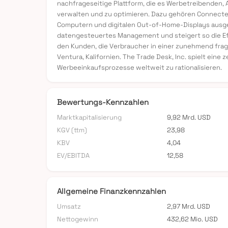
nachfrageseitige Plattform, die es Werbetreibenden,
verwalten und zu optimieren. Dazu gehören Connected
Computern und digitalen Out-of-Home-Displays ausge
datengesteuertes Management und steigert so die Ef
den Kunden, die Verbraucher in einer zunehmend frag
Ventura, Kalifornien. The Trade Desk, Inc. spielt ei
Werbeeinkaufsprozesse weltweit zu rationalisieren.
Bewertungs-Kennzahlen
Marktkapitalisierung
9,92 Mrd. USD
KGV (ttm)
23,98
KBV
4,04
EV/EBITDA
12,58
Allgemeine Finanzkennzahlen
Umsatz
2,97 Mrd. USD
Nettogewinn
432,62 Mio. USD