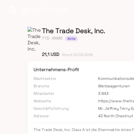
The Trade Desk, Inc.
TTD
· XNMS
Aktie
21,1 USD
· Stand 02.06.2026
Unternehmens-Profil
Marktsektor
Kommunikationsdi
Branche
Werbeagenturen
Mitarbeiter
3 843
Webseite
https://www.thet
Geschäftsführung
Mr. Jeffrey Terry 
Adresse
42 North Chestnut
The Trade Desk, Inc. Class A ist die Stammaktie eine