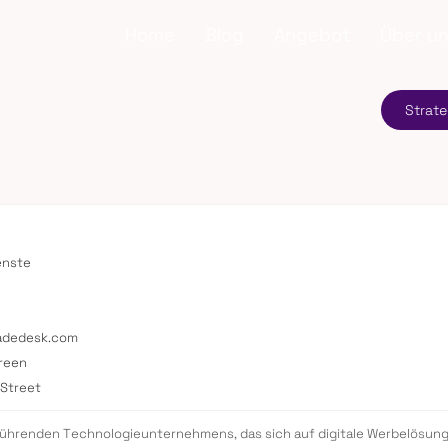
Home
Blog
Angebot
Über u
Strate
enste
radedesk.com
Green
 Street
s führenden Technologieunternehmens, das sich auf digitale Werbelösung