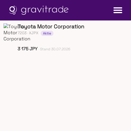
Toyota Motor Corporation
7203
· XJPX
Aktie
3 175 JPY
· Stand 30.07.2026