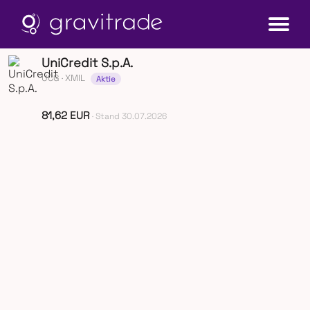
UniCredit S.p.A.
UCG
· XMIL
Aktie
81,62 EUR
· Stand 30.07.2026