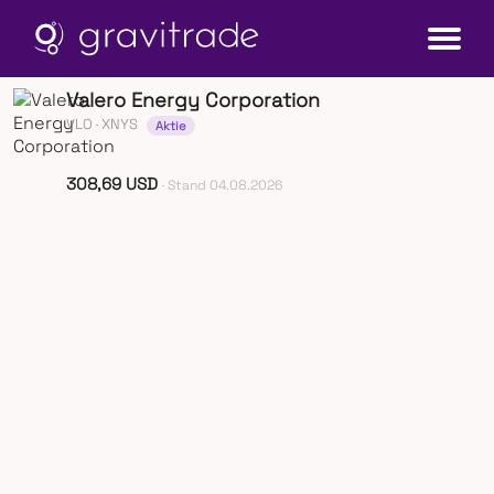
Valero Energy Corporation
VLO
· XNYS
Aktie
308,69 USD
· Stand 04.08.2026