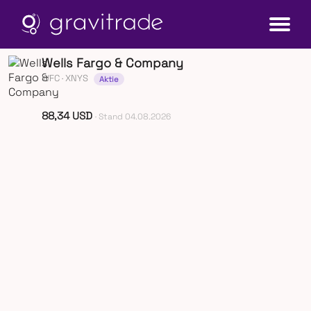
Wells Fargo & Company
WFC
· XNYS
Aktie
88,34 USD
· Stand 04.08.2026