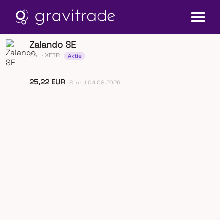
Zalando SE
ZAL
· XETR
Aktie
25,22 EUR
· Stand 04.08.2026