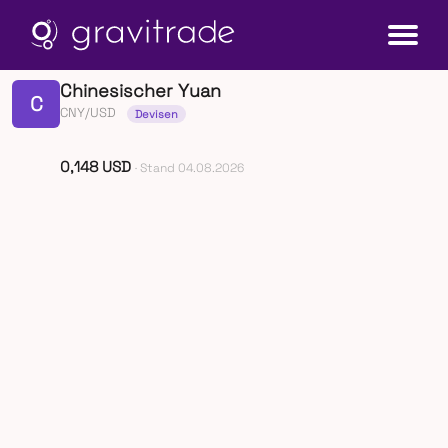
Chinesischer Yuan
C
CNY/USD
Devisen
0,148 USD
· Stand 04.08.2026