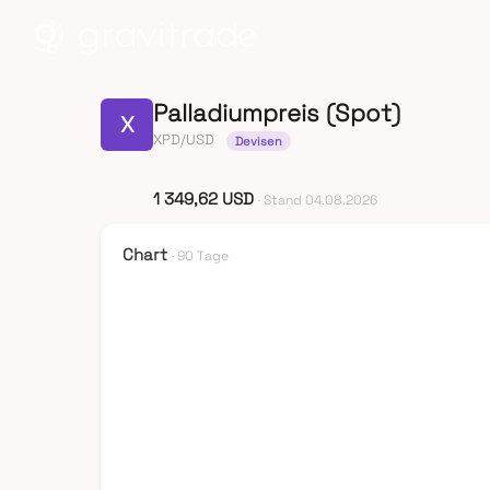
Palladiumpreis (Spot)
X
XPD/USD
Devisen
1 349,62 USD
· Stand 04.08.2026
Chart
· 90 Tage