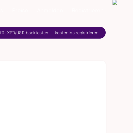
ns
Preise
Anmelden
Registrieren
 für XPD/USD backtesten — kostenlos registrieren