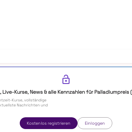
lock_open
, Live-Kurse, News & alle Kennzahlen für Palladiumpreis 
htzeit-Kurse, vollständige
ktuellste Nachrichten und
Kostenlos registrieren
Einloggen