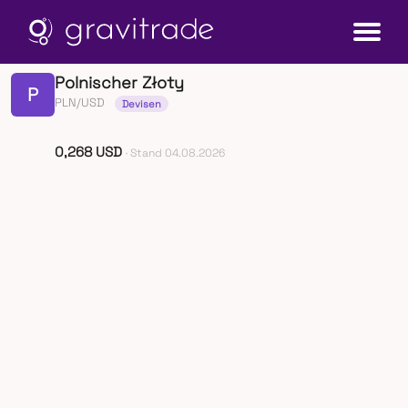
Polnischer Złoty
P
PLN/USD
Devisen
0,268 USD
· Stand 04.08.2026