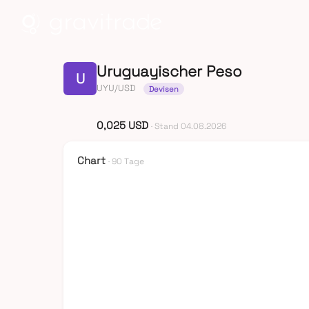
Uruguayischer Peso
U
UYU/USD
Devisen
0,025 USD
· Stand 04.08.2026
Chart
· 90 Tage