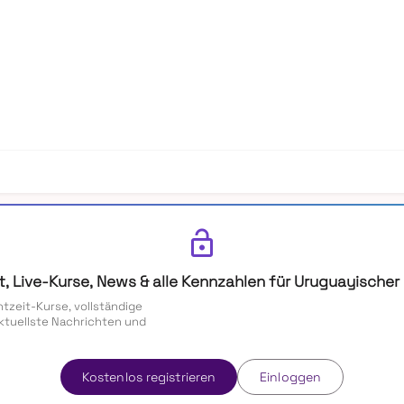
lock_open
t, Live-Kurse, News & alle Kennzahlen für Uruguayischer
htzeit-Kurse, vollständige
ktuellste Nachrichten und
Kostenlos registrieren
Einloggen