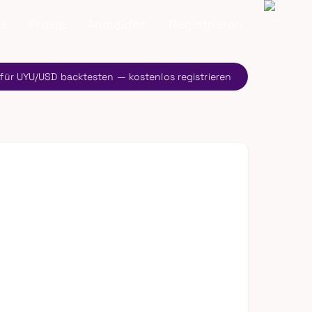
ns
Preise
Anmelden
Registrieren
 für UYU/USD backtesten — kostenlos registrieren