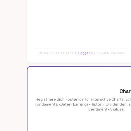
Daten vom 05.08.2026
·
Einloggen
für top-aktuelle Daten
Char
Registriere dich kostenlos für interaktive Charts, Ec
Fundamental-Daten, Earnings-Historik, Dividenden, a
Sentiment-Analyse.