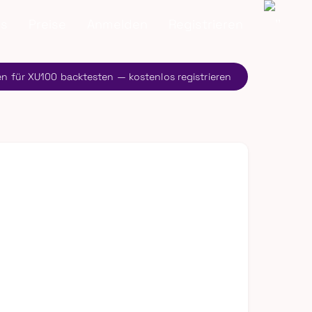
ns
Preise
Anmelden
Registrieren
en für XU100 backtesten — kostenlos registrieren