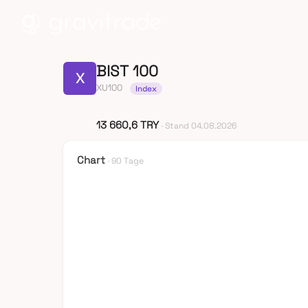
BIST 100
X
XU100
Index
13 660,6 TRY
· Stand 04.08.2026
Chart
· 90 Tage