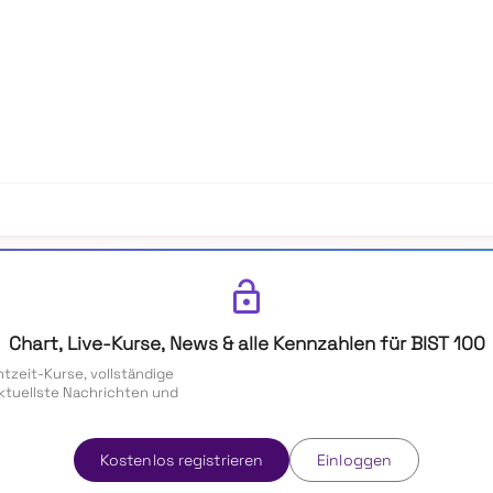
lock_open
Chart, Live-Kurse, News & alle Kennzahlen für BIST 100
htzeit-Kurse, vollständige
ktuellste Nachrichten und
Kostenlos registrieren
Einloggen