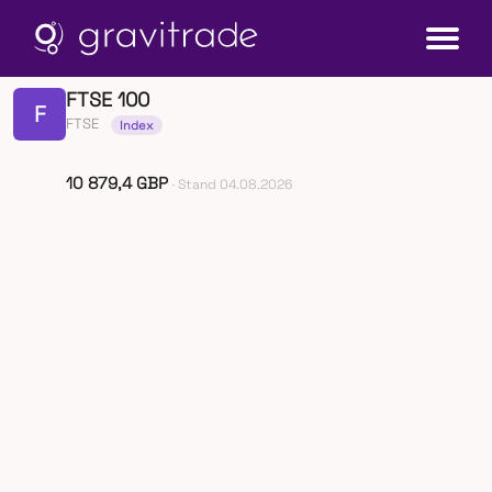
FTSE 100
F
FTSE
Index
10 879,4 GBP
· Stand 04.08.2026