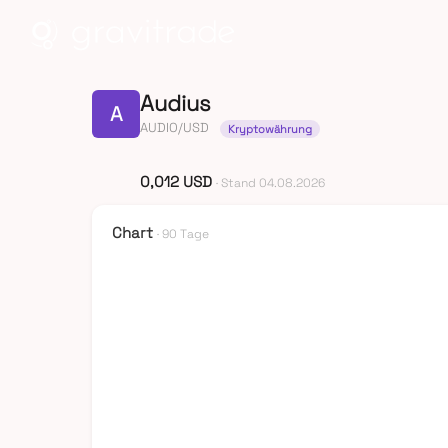
Audius
A
AUDIO/USD
Kryptowährung
0,012 USD
· Stand 04.08.2026
Chart
· 90 Tage