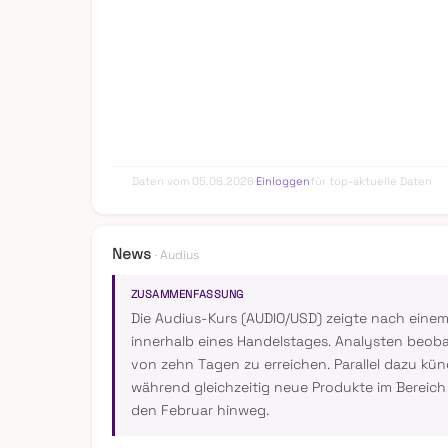
Daten vom 05.08.2026
·
Einloggen
für top-aktuelle Daten
News
· Audius
ZUSAMMENFASSUNG
Die Audius-Kurs (AUDIO/USD) zeigte nach einem
innerhalb eines Handelstages. Analysten beoba
von zehn Tagen zu erreichen. Parallel dazu k
während gleichzeitig neue Produkte im Bereich 
den Februar hinweg.