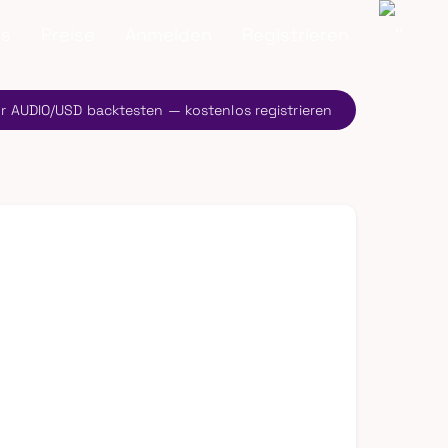
ns
Preise
Anmelden
Registrieren
ür AUDIO/USD backtesten — kostenlos registrieren