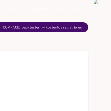
ns
Preise
Anmelden
Registrieren
ür COMP/USD backtesten — kostenlos registrieren