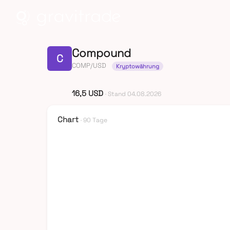
Compound
C
COMP/USD
Kryptowährung
16,5 USD
· Stand 04.08.2026
Chart
· 90 Tage