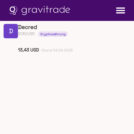
Decred
D
DCR/USD
Kryptowährung
13,43 USD
· Stand 04.08.2026