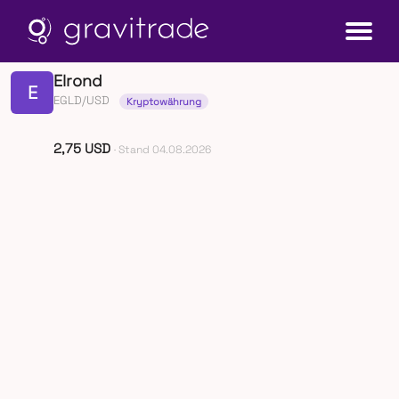
Elrond
E
EGLD/USD
Kryptowährung
2,75 USD
· Stand 04.08.2026