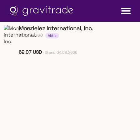
Mondelez International, Inc.
MDLZ
· XNGS
Aktie
62,07 USD
· Stand 04.08.2026