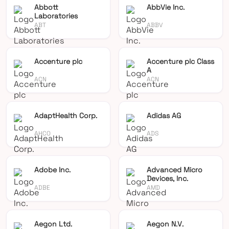
Abbott
AbbVie Inc.
Laboratories
ABT
ABBV
Accenture plc
Accenture plc Class
A
ACN
ACN
AdaptHealth Corp.
Adidas AG
AHCO
ADS
Adobe Inc.
Advanced Micro
Devices, Inc.
ADBE
AMD
Aegon Ltd.
Aegon N.V.