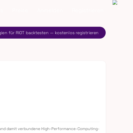
ns
Preise
Anmelden
Registrieren
gien für RIOT backtesten — kostenlos registrieren
ning und damit verbundene High-Performance-Computing-