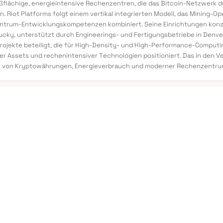
ßflächige, energieintensive Rechenzentren, die das Bitcoin-Netzwerk du
. Riot Platforms folgt einem vertikal integrierten Modell, das Mining
rum-Entwicklungskompetenzen kombiniert. Seine Einrichtungen konzent
cky, unterstützt durch Engineerings- und Fertigungsbetriebe in Denver 
jekte beteiligt, die für High-Density- und High-Performance-Computin
ler Assets und rechenintensiver Technologien positioniert. Das in den
le von Kryptowährungen, Energieverbrauch und moderner Rechenzentrum