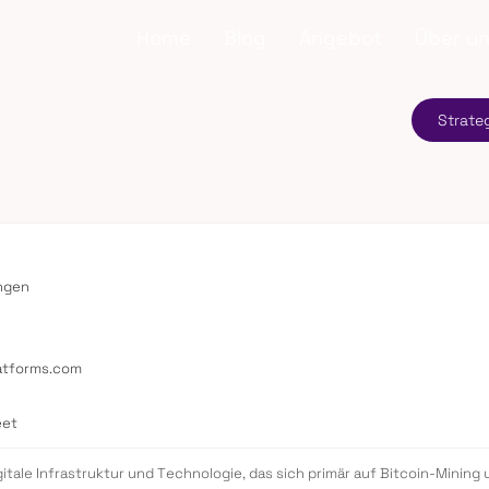
Home
Blog
Angebot
Über u
Strate
ungen
latforms.com
eet
digitale Infrastruktur und Technologie, das sich primär auf Bitcoin-Mi