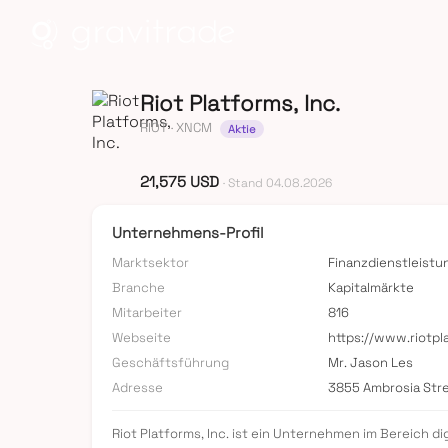
Riot Platforms, Inc.
RIOT
· XNCM
Aktie
21,575 USD
· Stand 04.08.2026
Unternehmens-Profil
Marktsektor
Finanzdienstleist
Branche
Kapitalmärkte
Mitarbeiter
816
Webseite
https://www.riotp
Geschäftsführung
Mr. Jason Les
Adresse
3855 Ambrosia Str
Riot Platforms, Inc. ist ein Unternehmen im Bereich 