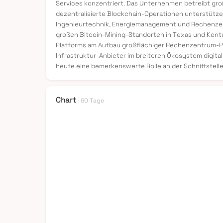
Services konzentriert. Das Unternehmen betreibt gro
dezentralisierte Blockchain-Operationen unterstützen
Ingenieurtechnik, Energiemanagement und Rechenzent
großen Bitcoin-Mining-Standorten in Texas und Kentu
Platforms am Aufbau großflächiger Rechenzentrum-Pro
Infrastruktur-Anbieter im breiteren Ökosystem digita
heute eine bemerkenswerte Rolle an der Schnittstel
Chart
· 90 Tage